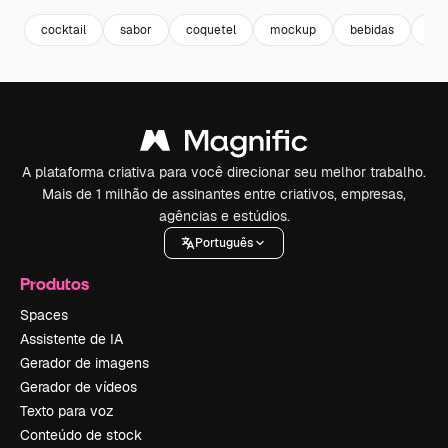
cocktail
sabor
coquetel
mockup
bebidas
fly
A plataforma criativa para você direcionar seu melhor trabalho.
Mais de 1 milhão de assinantes entre criativos, empresas,
agências e estúdios.
Português
Produtos
Spaces
Assistente de IA
Gerador de imagens
Gerador de vídeos
Texto para voz
Conteúdo de stock