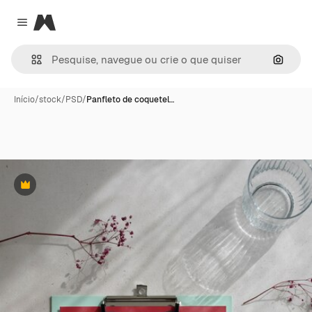
Magnific
Close menu
Pesqui
Início
/
stock
/
PSD
/
Panfleto de coquetel…
Premium