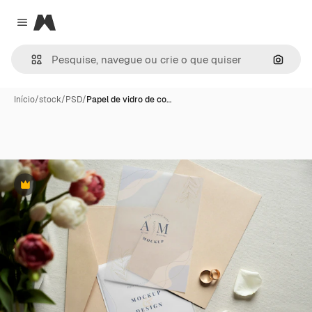
Magnific
Close menu
Pesqui
Início
/
stock
/
PSD
/
Papel de vidro de co…
Premium