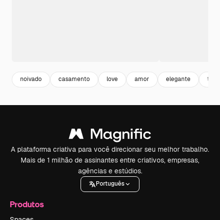
noivado
casamento
love
amor
elegante
top 
A plataforma criativa para você direcionar seu melhor trabalho.
Mais de 1 milhão de assinantes entre criativos, empresas,
agências e estúdios.
Português
Produtos
Spaces