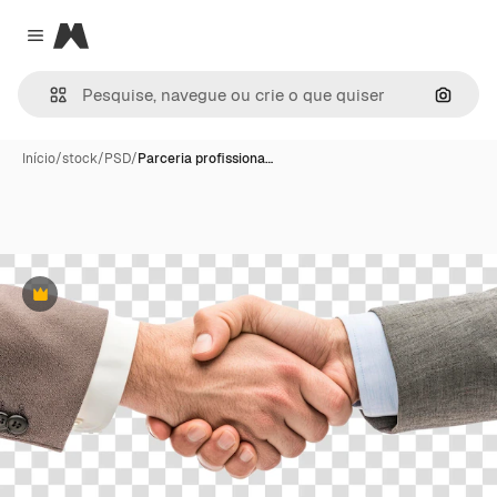
Magnific
Close menu
Pesqui
Início
/
stock
/
PSD
/
Parceria profissiona…
Premium