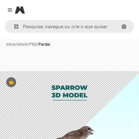
Magnific
Close menu
Pesqui
Início
/
stock
/
PSD
/
Pardal
Premium