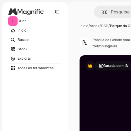
Criar
Início
/
stock
/
PSD
/
Parque da C
Início
Buscar
thuynhungle99
Stock
Explorar
Gerada com IA
Todas as ferramentas
Premium