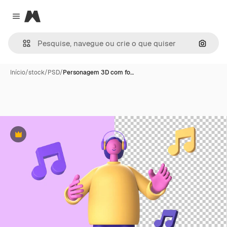
Magnific
Close menu
Pesqui
Início
/
stock
/
PSD
/
Personagem 3D com fo…
Premium