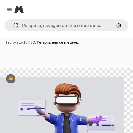
Magnific
Close menu
Pesqui
Início
/
stock
/
PSD
/
Personagem de metave…
Premium