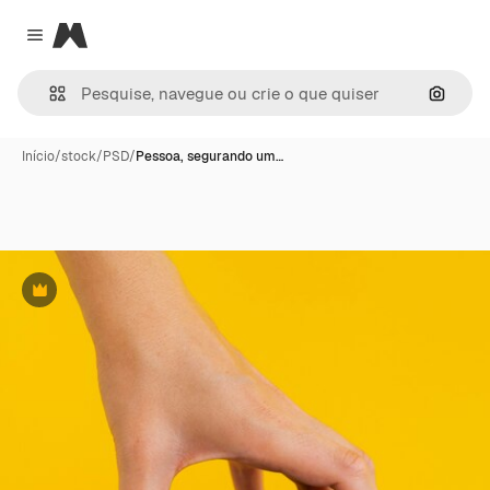
Magnific
Close menu
Pesqui
Início
/
stock
/
PSD
/
Pessoa, segurando um…
Premium