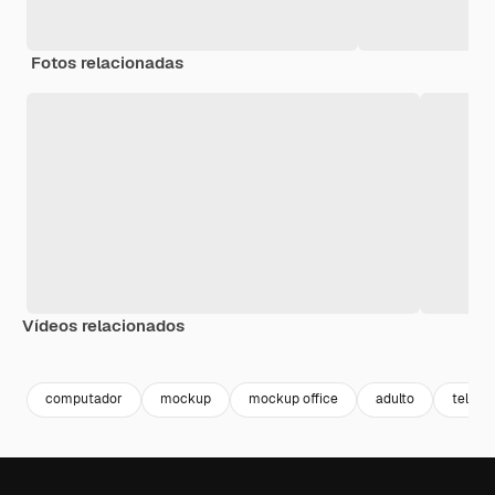
Fotos relacionadas
Vídeos relacionados
Premium
Premium
Premium
Premium
computador
mockup
mockup office
adulto
teletr