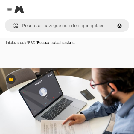
Magnific
Close menu
Pesqui
Início
/
stock
/
PSD
/
Pessoa trabalhando r…
Premium