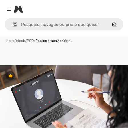
Magnific
Close menu
Pesqui
Início
/
stock
/
PSD
/
Pessoa trabalhando r…
Premium