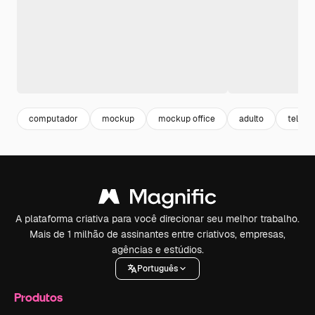
computador
mockup
mockup office
adulto
teletr
A plataforma criativa para você direcionar seu melhor trabalho.
Mais de 1 milhão de assinantes entre criativos, empresas,
agências e estúdios.
Português
Produtos