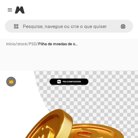
Magnific
Close menu
Pesqui
Início
/
stock
/
PSD
/
Pilha de moedas de o…
Premium