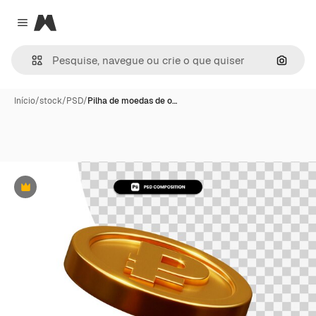
Magnific
Close menu
Pesqui
Início
/
stock
/
PSD
/
Pilha de moedas de o…
Premium