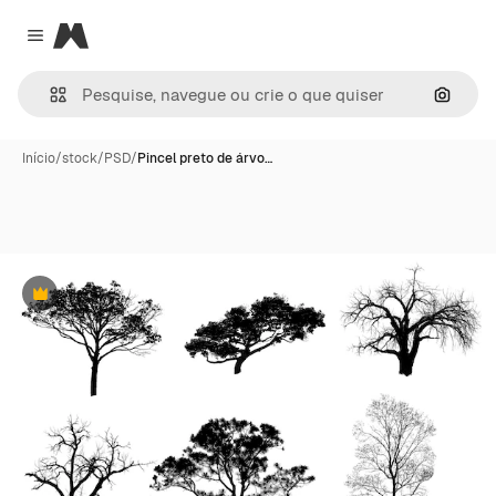
Magnific
Close menu
Pesqui
Início
/
stock
/
PSD
/
Pincel preto de árvo…
Premium