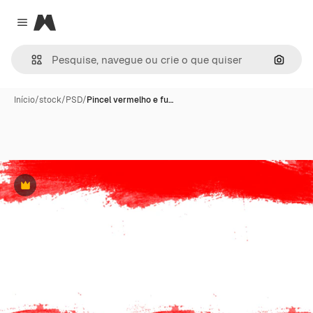
Magnific
Close menu
Pesqui
Início
/
stock
/
PSD
/
Pincel vermelho e fu…
Premium