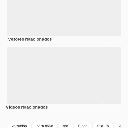
Vetores relacionados
Vídeos relacionados
Premium
Premium
Premium
Premium
vermelho
para baixo
cor
fundo
textura
vinho