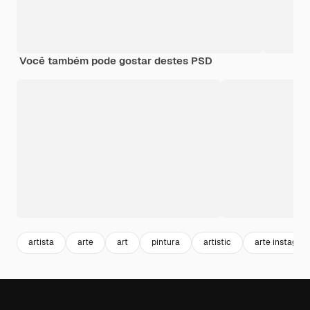
Você também pode gostar destes PSD
artista
arte
art
pintura
artistic
arte instagra