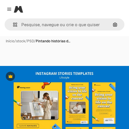
Magnific
Close menu
Pesqui
Início
/
stock
/
PSD
/
Pintando histórias d…
Premium