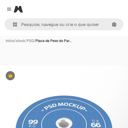
Magnific
Close menu
Pesqui
Início
/
stock
/
PSD
/
Placa de Peso do Par…
Premium