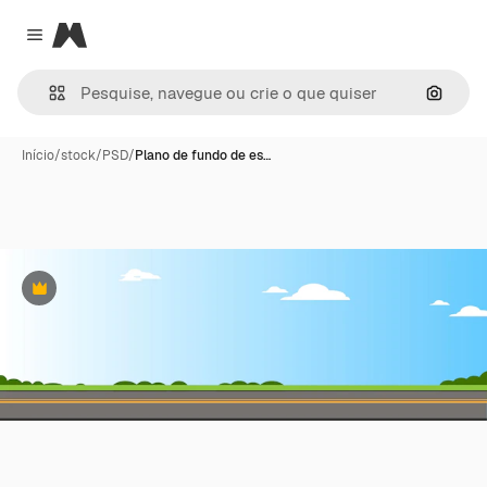
Magnific
Close menu
Pesqui
Início
/
stock
/
PSD
/
Plano de fundo de es…
Premium