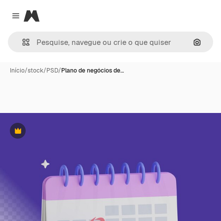
Magnific
Close menu
Pesqui
Início
/
stock
/
PSD
/
Plano de negócios de…
Premium