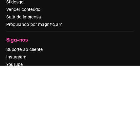
Slidesgo
Vender conteúdo
Sala de imprensa
Procurando por magnific.ai?
Siga-nos
Suporte ao cliente
Instagram
YouTube
LinkedIn
TikTok
Discord
X
Reddit
Copyright © 2010-
2026
Freepik Company S.L.U.
Todos os direitos
reservados
.