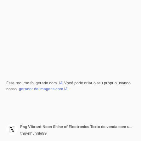
Esse recurso foi gerado com
IA
. Você pode criar o seu próprio usando
nosso
gerador de imagens com IA.
Png Vibrant Neon Shine of Electronics Texto de venda com uma ideia de decoração única de alta tecnologia
thuynhungle99