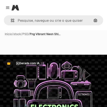
Magnific
Close menu
Pesqui
Início
/
stock
/
PSD
/
Png Vibrant Neon Shi…
Gerada com IA
Premium