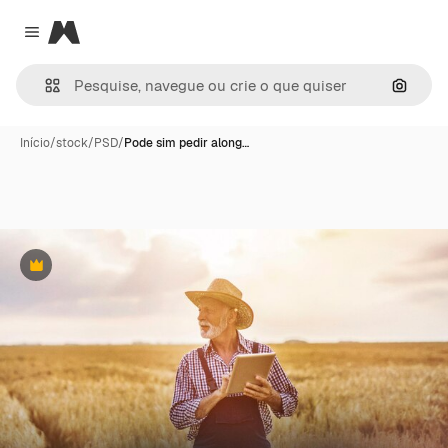
Magnific
Close menu
Pesqui
Início
/
stock
/
PSD
/
Pode sim pedir along…
Premium