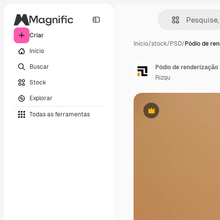
Criar
Início
/
stock
/
PSD
/
Pódio de re
Início
Buscar
Pódio de renderização
Rizqu
Stock
Explorar
Todas as ferramentas
Premium