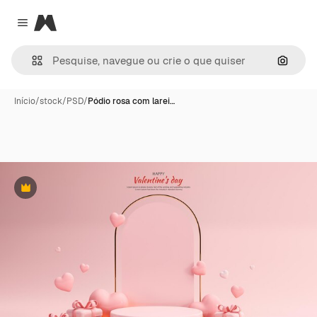
Magnific
Close menu
Pesqui
Início
/
stock
/
PSD
/
Pódio rosa com larei…
Premium