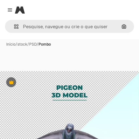
Magnific
Close menu
Pesqui
Início
/
stock
/
PSD
/
Pombo
Premium