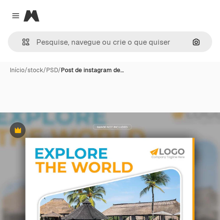
Magnific
Close menu
Pesqui
Início
/
stock
/
PSD
/
Post de instagram de…
Premium