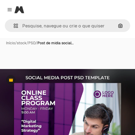
Magnific
Close menu
Pesqui
Início
/
stock
/
PSD
/
Post de mídia social…
Premium