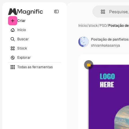
Criar
Início
/
stock
/
PSD
/
Postação de
Início
Buscar
Postação de panfletos
shivanikakasaniya
Stock
Explorar
Todas as ferramentas
Premium