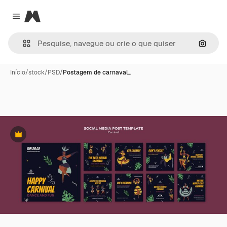
Magnific
Close menu
Pesqui
Início
/
stock
/
PSD
/
Postagem de carnaval…
Premium