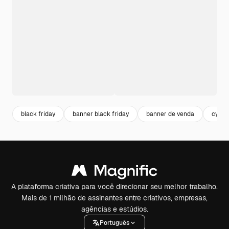
black friday
banner black friday
banner de venda
cyber
A plataforma criativa para você direcionar seu melhor trabalho.
Mais de 1 milhão de assinantes entre criativos, empresas,
agências e estúdios.
Português