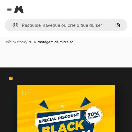
Magnific
Close menu
Pesqui
Início
/
stock
/
PSD
/
Postagem de mídia so…
Premium