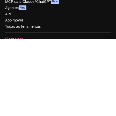
MCP para Claude/ChatGPT
New
Agentes
New
API
App móvel
Todas as ferramentas
Começar
Academy
Documentação
Atendimento
Termos e condições
Política de privacidade
Originais
New
Política de cookies
Central de confiabilidade
Afiliados
Empresas
Empresa