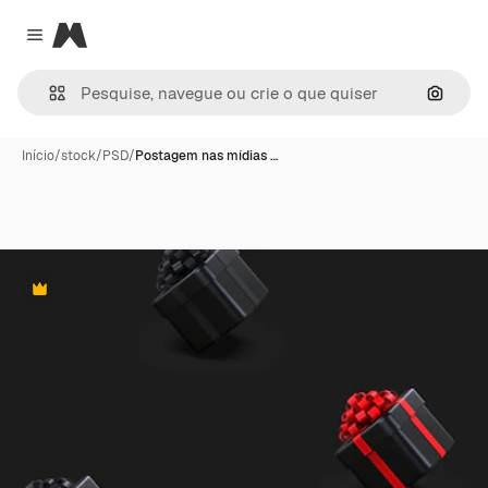
Magnific
Close menu
Pesqui
Início
/
stock
/
PSD
/
Postagem nas mídias …
Premium