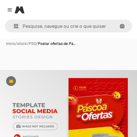
Magnific
Close menu
Pesqui
Início
/
stock
/
PSD
/
Postar ofertas de Pá…
Premium