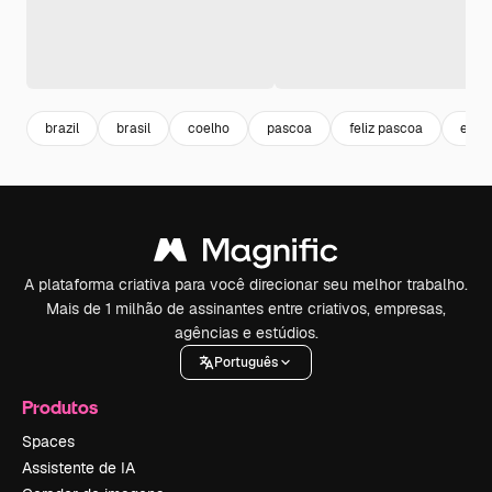
brazil
brasil
coelho
pascoa
feliz pascoa
etiq
A plataforma criativa para você direcionar seu melhor trabalho.
Mais de 1 milhão de assinantes entre criativos, empresas,
agências e estúdios.
Português
Produtos
Spaces
Assistente de IA