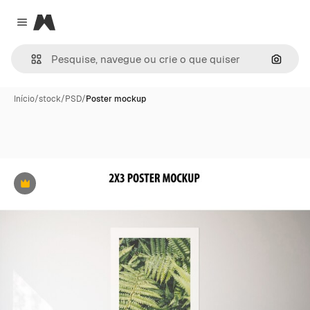
Magnific
Close menu
Pesqui
Início
/
stock
/
PSD
/
Poster mockup
Premium