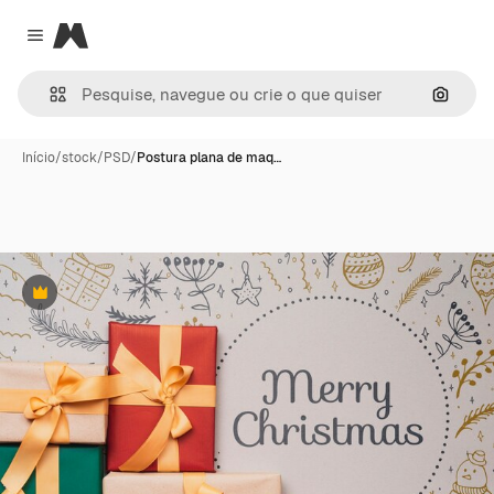
Magnific
Close menu
Pesqui
Início
/
stock
/
PSD
/
Postura plana de maq…
Premium