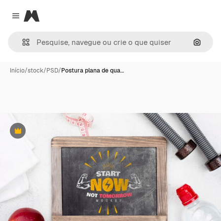
Magnific
Close menu
Pesqui
Início
/
stock
/
PSD
/
Postura plana de qua…
Premium