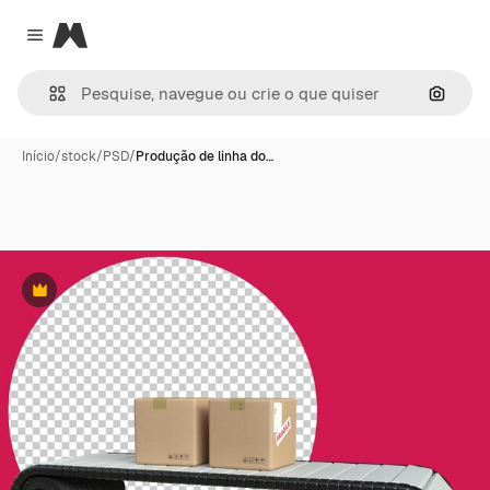
Magnific
Close menu
Pesqui
Início
/
stock
/
PSD
/
Produção de linha do…
Premium