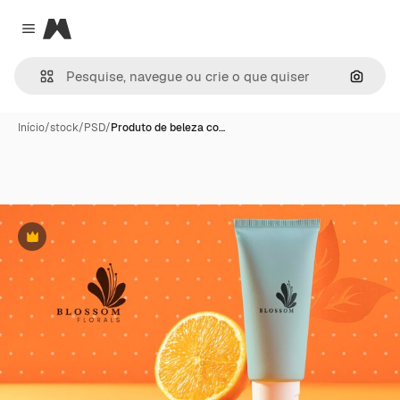
Magnific
Close menu
Pesqui
Início
/
stock
/
PSD
/
Produto de beleza co…
Premium