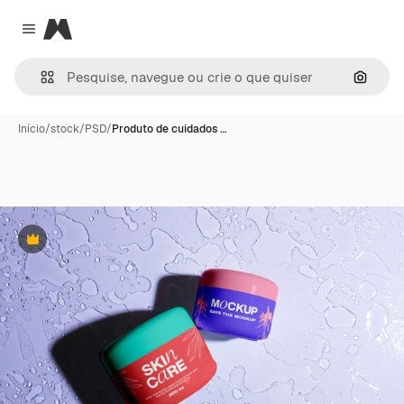
Magnific
Close menu
Pesqui
Início
/
stock
/
PSD
/
Produto de cuidados …
Premium