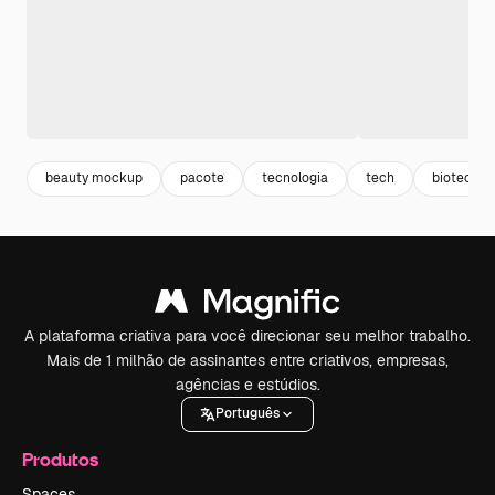
beauty mockup
pacote
tecnologia
tech
biotecnol
A plataforma criativa para você direcionar seu melhor trabalho.
Mais de 1 milhão de assinantes entre criativos, empresas,
agências e estúdios.
Português
Produtos
Spaces