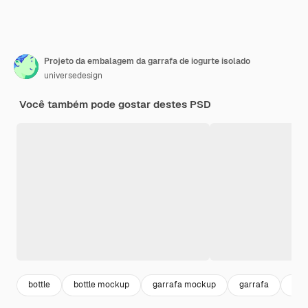
Projeto da embalagem da garrafa de iogurte isolado
universedesign
Você também pode gostar destes PSD
bottle
bottle mockup
garrafa mockup
garrafa
emb