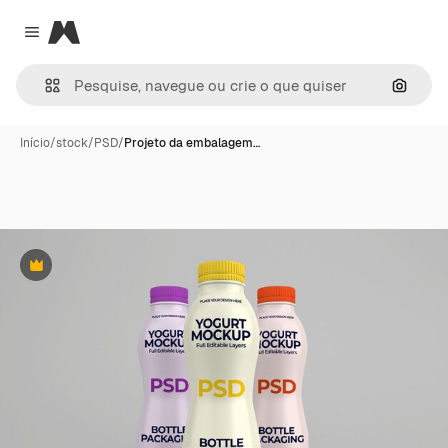
Magnific
Close menu
Pesqui
Início
/
stock
/
PSD
/
Projeto da embalagem…
Premium