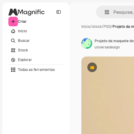
Criar
Início
/
stock
/
PSD
/
Projeto da 
Início
Buscar
Projeto da maquete do 
universedesign
Stock
Explorar
Todas as ferramentas
Premium