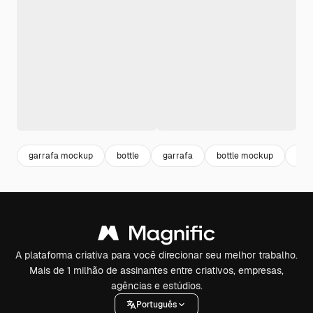
garrafa mockup
bottle
garrafa
bottle mockup
cup
A plataforma criativa para você direcionar seu melhor trabalho.
Mais de 1 milhão de assinantes entre criativos, empresas,
agências e estúdios.
Português