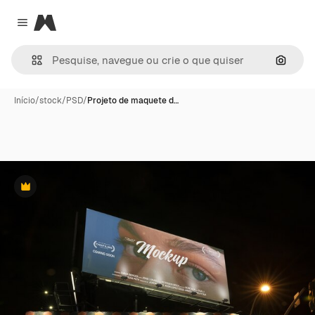
Magnific
Close menu
Pesqui
Início
/
stock
/
PSD
/
Projeto de maquete d…
Premium