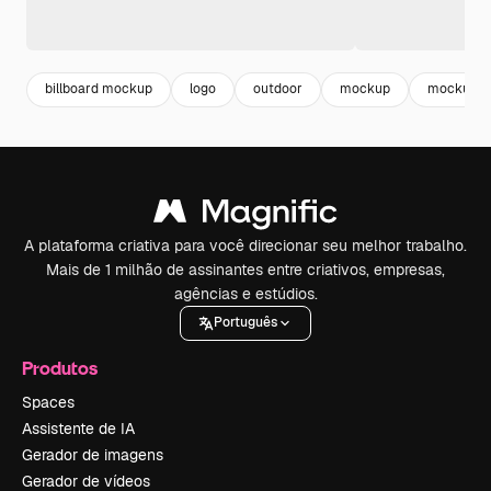
billboard mockup
logo
outdoor
mockup
mockup o
A plataforma criativa para você direcionar seu melhor trabalho.
Mais de 1 milhão de assinantes entre criativos, empresas,
agências e estúdios.
Português
Produtos
Spaces
Assistente de IA
Gerador de imagens
Gerador de vídeos