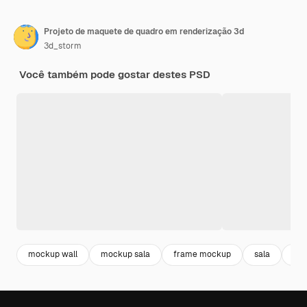
Projeto de maquete de quadro em renderização 3d
3d_storm
Você também pode gostar destes PSD
mockup wall
mockup sala
frame mockup
sala
int