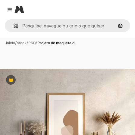
Magnific
Close menu
Pesqui
Início
/
stock
/
PSD
/
Projeto de maquete d…
Premium