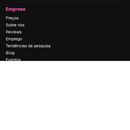
Empresa
Preços
Sobre nós
Reviews
Emprego
Tendências de pesquisa
Blog
Eventos
Slidesgo
Vender conteúdo
Sala de imprensa
Procurando por magnific.ai?
Siga-nos
Suporte ao cliente
Instagram
YouTube