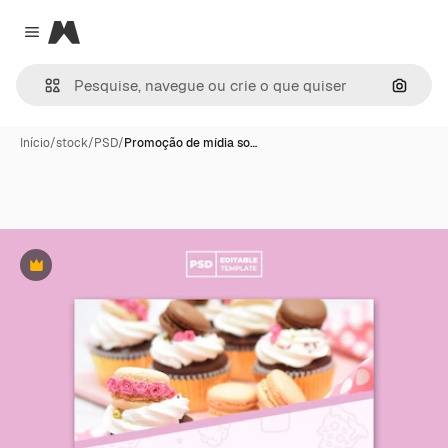
Magnific
Close menu
Pesqui
Início
/
stock
/
PSD
/
Promoção de mídia so…
Premium