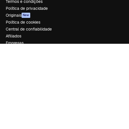
Termos e condições
Política de privacidade
Originais
New
Política de cookies
Central de confiabilidade
Afiliados
Empresas
Empresa
Preços
Sobre nós
Reviews
Emprego
Tendências de pesquisa
Blog
Eventos
Slidesgo
Vender conteúdo
Sala de imprensa