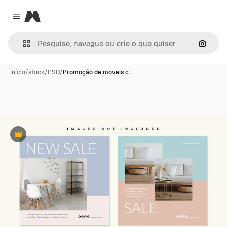
Magnific
Close menu
Pesqui
Início
/
stock
/
PSD
/
Promoção de móveis c…
Premium