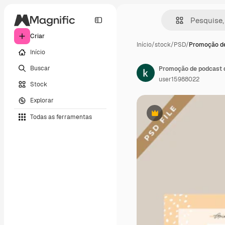
Criar
Início
/
stock
/
PSD
/
Promoção de
Início
Buscar
Promoção de podcast 
user15988022
Stock
Explorar
Todas as ferramentas
Premium