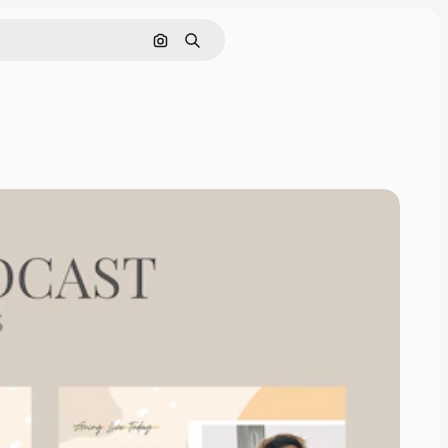
Pesquisar por imagem
Buscar