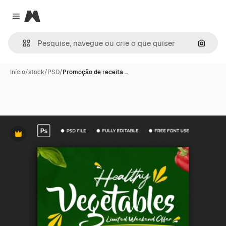
Magnific
Close menu
Pesqui
Início
/
stock
/
PSD
/
Promoção de receita …
Premium