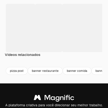
Vídeos relacionados
Premium
Premium
Premium
Premium
pizza post
banner restaurante
banner comida
banner p
A plataforma criativa para você direcionar seu melhor trabalho.