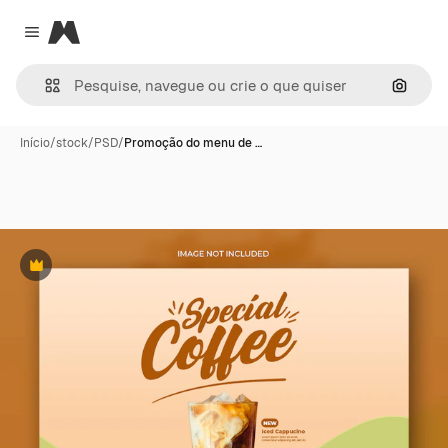
Magnific
Close menu
Pesqui
Início
/
stock
/
PSD
/
Promoção do menu de …
Premium