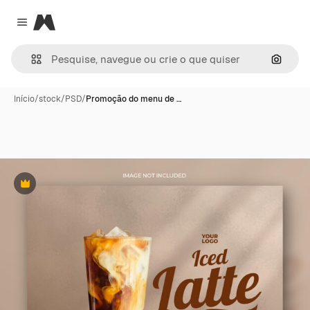
Magnific
Close menu
Pesqui
Início
/
stock
/
PSD
/
Promoção do menu de …
Premium