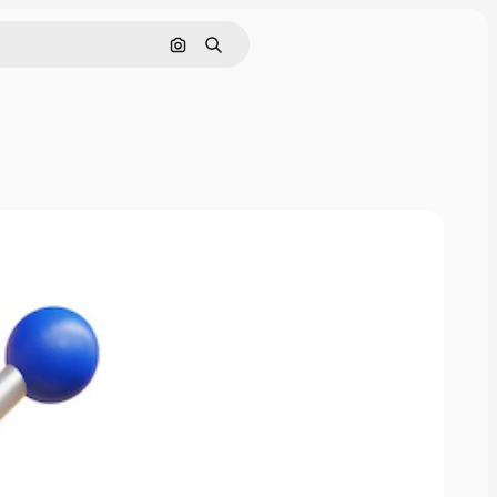
Pesquisar por imagem
Buscar