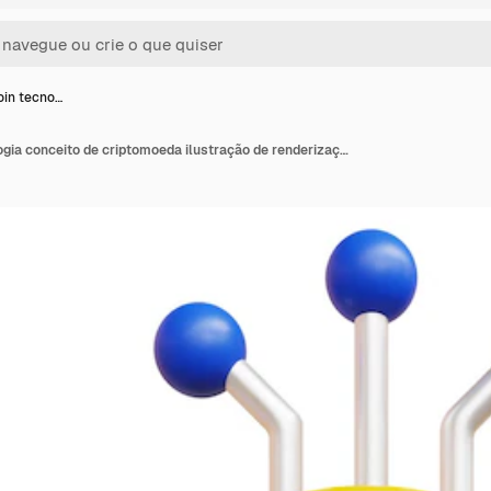
oin tecno…
PSD 3D Bitcoin tecnologia conceito de criptomoeda ilustração de renderização 3d de alta qualidade