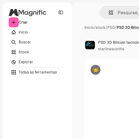
Criar
Início
/
stock
/
PSD
/
PSD 3D Bitc
Início
Buscar
starlinescloths
Stock
Explorar
Todas as ferramentas
Premium