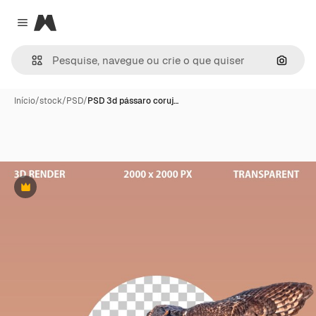
Magnific
Close menu
Pesqui
Início
/
stock
/
PSD
/
PSD 3d pássaro coruj…
Premium